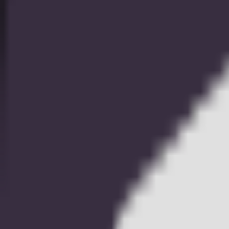
신규 게임
하이 RTP