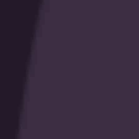
카지노
e스포츠
모든 게임
🌟
Pulse