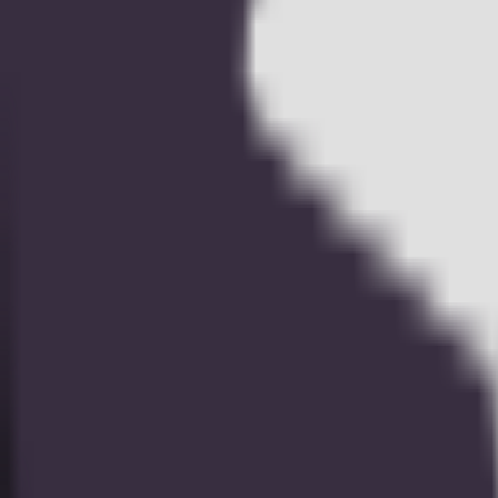
라이브 딜러
입증된 공정성
블로그
텔레그램
지원