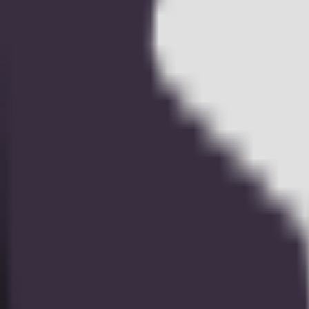
라이브 딜러
입증된 공정성
블로그
텔레그램
지원