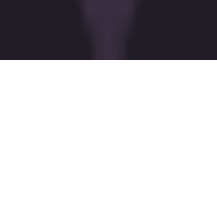
로비
›
슬롯
›
Clash of Gods: Anubis vs Hades
BGaming 제작