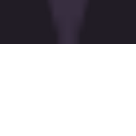
로비
›
슬롯
›