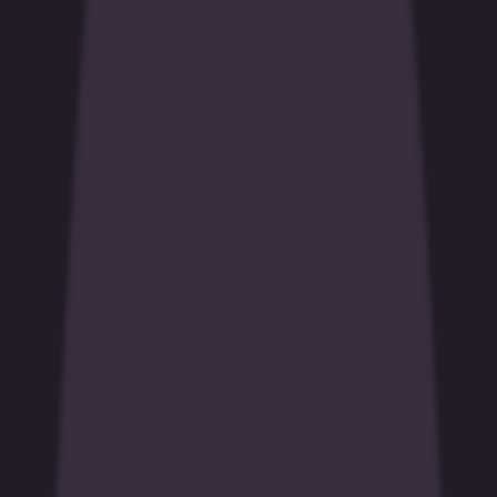
프로모션
토너먼트
스튜디오