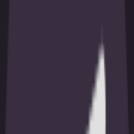
라이브 딜러
입증된 공정성
블로그
텔레그램
지원