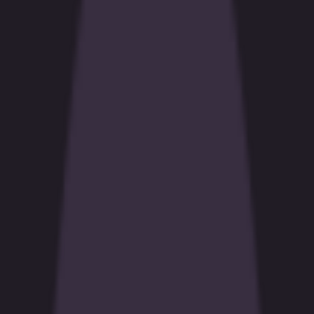
카지노
e스포츠
모든 게임
🌟
Pulse