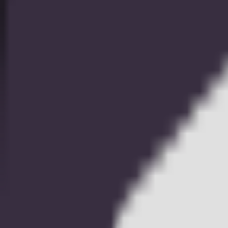
NEWゲーム
高RTP