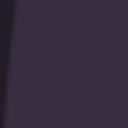
プロモーション
トーナメント
ゲームスタジオ
ハイローラー