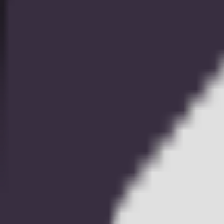
NEWゲーム
高RTP