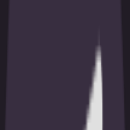
限度額を増やすにはアカウントを認証してください
Provably Fair
ブログ（英語のみ）
テレグラム
サポート