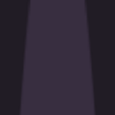
カジノ
eスポーツ
すべてのゲーム
🌟
Pulse