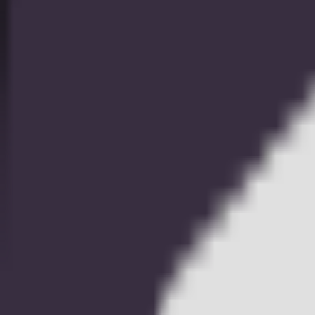
NEWゲーム
高RTP