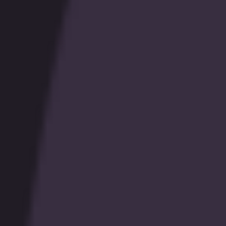
カジノ
eスポーツ
すべてのゲーム
🌟
Pulse