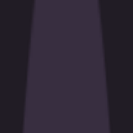
カジノ
eスポーツ
すべてのゲーム
🌟
Pulse