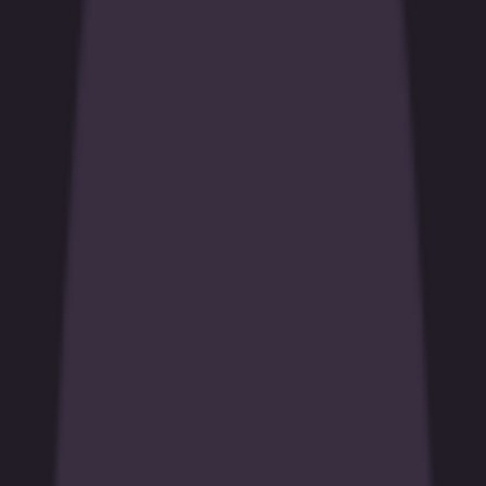
プロモーション
トーナメント
ゲームスタジオ