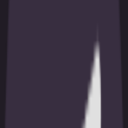
限度額を増やすにはアカウントを認証してください
Provably Fair
ブログ（英語のみ）
テレグラム
サポート