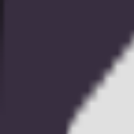
NEWゲーム
高RTP