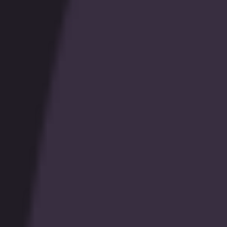
カジノ
eスポーツ
すべてのゲーム
🌟
Pulse