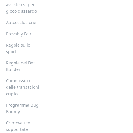
assistenza per
gioco d'azzardo
Autoesclusione
Provably Fair
Regole sullo
sport
Regole del Bet
Builder
Commissioni
delle transazioni
cripto
Programma Bug
Bounty
Criptovalute
supportate