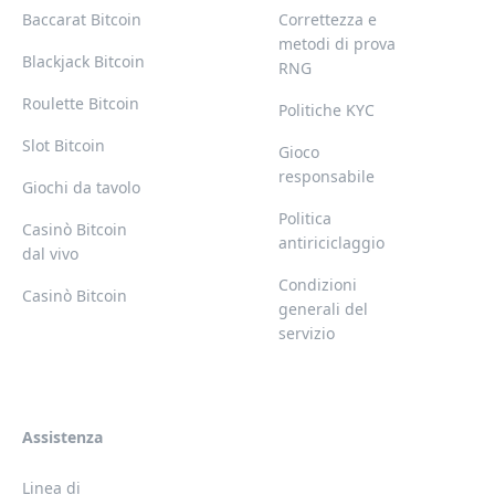
Baccarat Bitcoin
Correttezza e
metodi di prova
Blackjack Bitcoin
RNG
Roulette Bitcoin
Politiche KYC
Slot Bitcoin
Gioco
responsabile
Giochi da tavolo
Politica
Casinò Bitcoin
antiriciclaggio
dal vivo
Condizioni
Casinò Bitcoin
generali del
servizio
Assistenza
Linea di