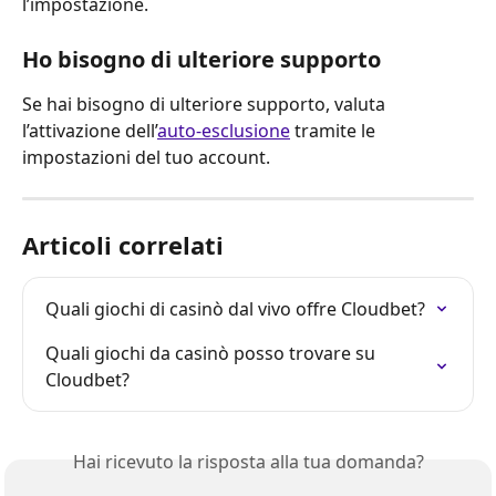
l’impostazione.
Ho bisogno di ulteriore supporto
Se hai bisogno di ulteriore supporto, valuta 
l’attivazione dell’
auto-esclusione
 tramite le 
impostazioni del tuo account.
Articoli correlati
Quali giochi di casinò dal vivo offre Cloudbet?
Quali giochi da casinò posso trovare su 
Cloudbet?
Hai ricevuto la risposta alla tua domanda?