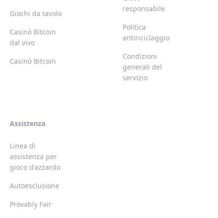
responsabile
Giochi da tavolo
Politica
Casinò Bitcoin
antiriciclaggio
dal vivo
Condizioni
Casinò Bitcoin
generali del
servizio
Assistenza
Linea di
assistenza per
gioco d'azzardo
Autoesclusione
Provably Fair