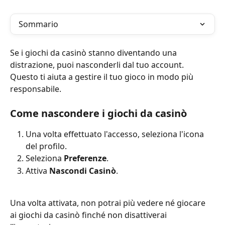
Sommario
Se i giochi da casinò stanno diventando una 
distrazione, puoi nasconderli dal tuo account. 
Questo ti aiuta a gestire il tuo gioco in modo più 
responsabile.
Come nascondere i giochi da casinò
Una volta effettuato l'accesso, seleziona l'icona 
del profilo.
Seleziona 
Preferenze
.
Attiva 
Nascondi Casinò
.
Una volta attivata, non potrai più vedere né giocare 
ai giochi da casinò finché non disattiverai 