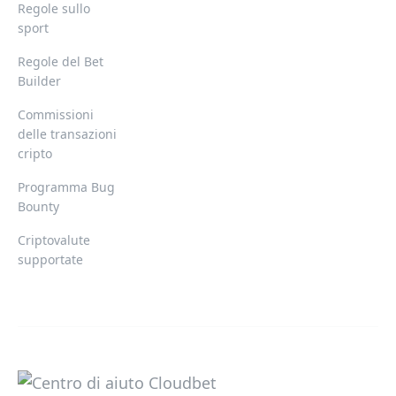
Regole sullo
sport
Regole del Bet
Builder
Commissioni
delle transazioni
cripto
Programma Bug
Bounty
Criptovalute
supportate