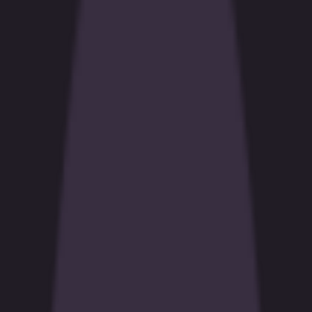
Casinò
E-sport
Tutti i giochi
🌟
Pulse