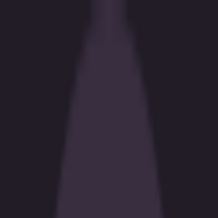
Sport