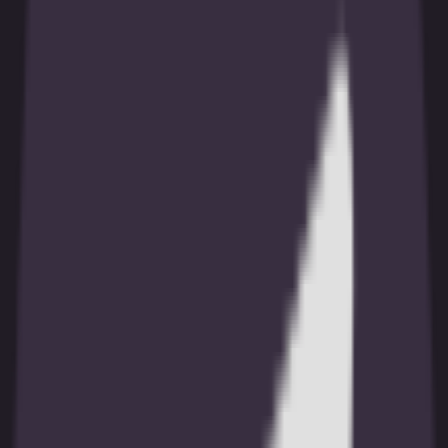
Croupier dal vivo
Provably Fair
Blog
Telegram
Assistenza