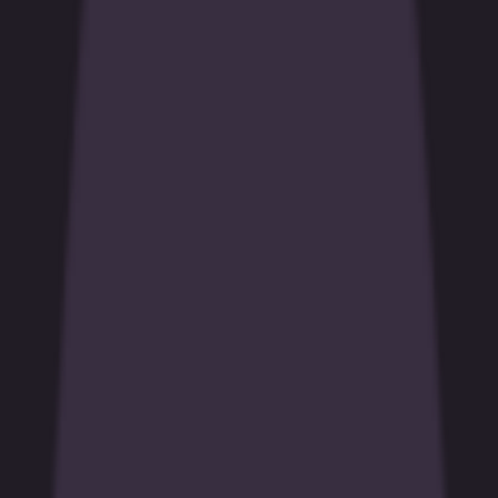
Promo
Tornei
Fornitori