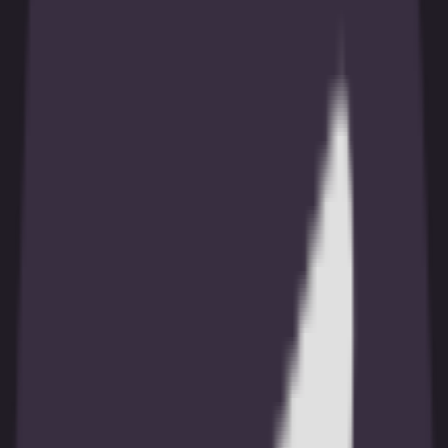
Croupier dal vivo
Provably Fair
Blog
Telegram
Assistenza