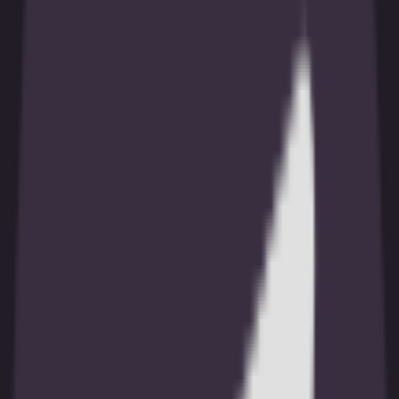
Croupier dal vivo
Provably Fair
Blog
Telegram
Assistenza