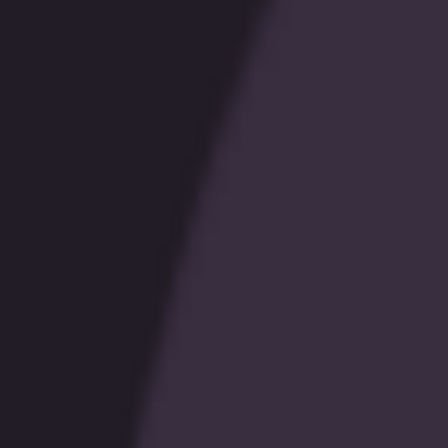
Sport