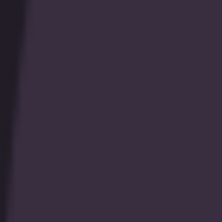
Promo
Tornei
Fornitori
High Roller