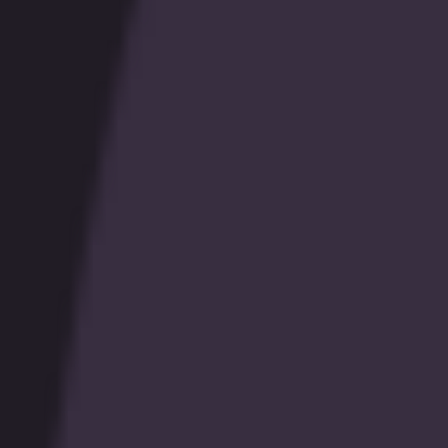
Casinò
E-sport
Tutti i giochi
🌟
Pulse