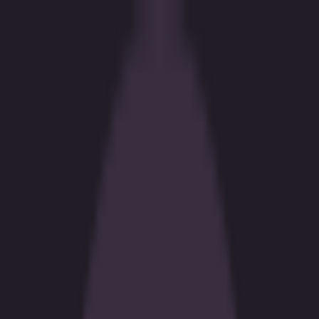
Sport