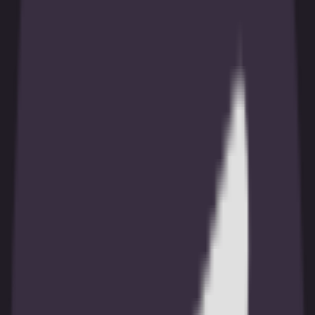
Croupier dal vivo
Provably Fair
Blog
Telegram
Assistenza