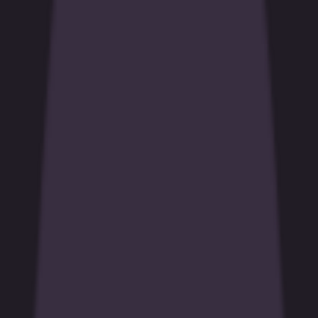
Promo
Tornei
Fornitori