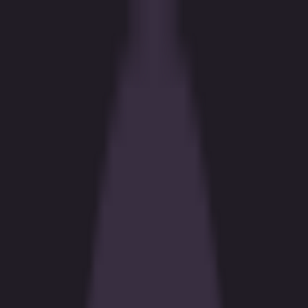
Sport