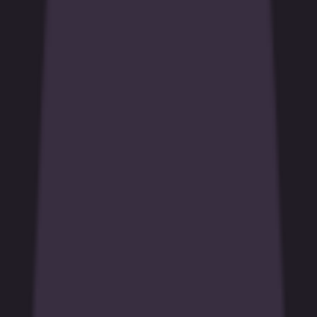
Összes
Agárfutás
Amerikai futball
Asztalitenisz
Aussie Rules
Baseball
Darts
gyeplabda
Jégkorong
Kézilabda
Kosárlabda
Krikett
Labdarúgás
Lóverseny
MMA
Ökölvívás
Politika
Rögbi Liga
Rögbi Unió
Röplabda
Snooker
Strandröplabda
Tenisz
Tollaslabda
Blog