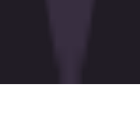
Fogadj labdarúgásra
kriptovalutákkal a Cloudbeten
Fogadj labdarúgásra a Cloudbeten, a világ vezető bitcoinos