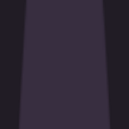
SGP
Promóciók
Versenyek