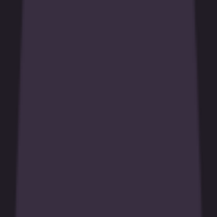
Telegram
Ügyfélszolgálat