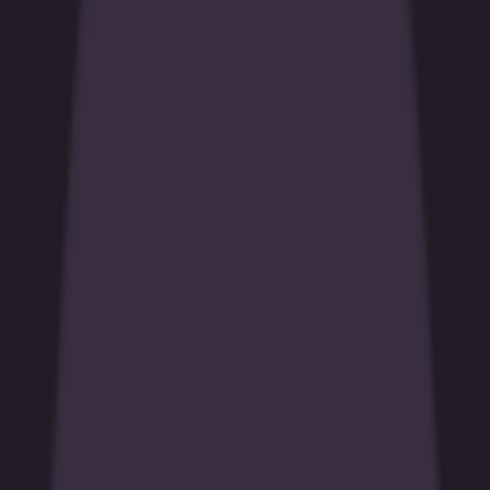
Promóciók
Versenyek
Fejlesztők