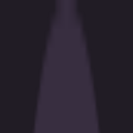
Sport