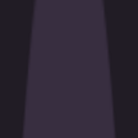
Kaszinó
E-sport
Összes játék
🌟
Pulse