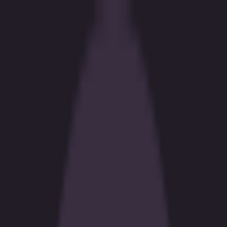
Sport