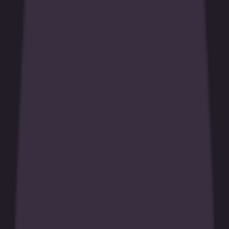
Nagy tétek
Új játékok
Magas RTP