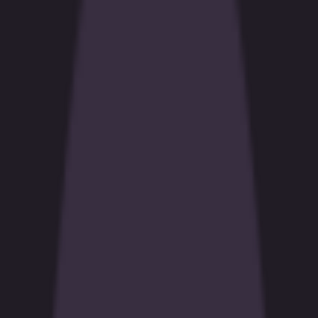
Kaszinó
E-sport
Összes játék
🌟
Pulse