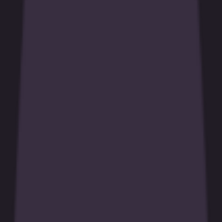
Nagy tétek
Új játékok
Magas RTP