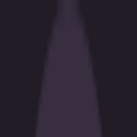
Sport