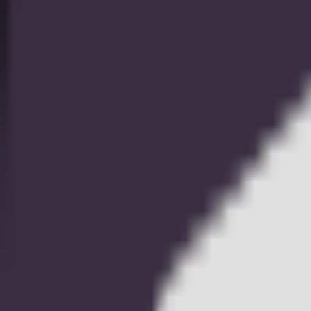
Baseball
Basketball
Boxe
Courses de Lévriers
Courses hippiques
Cricket
Cyclisme
Echecs
Fléchettes
Football
Football américain
Football Australien
Golf
Handball
Hockey sur gazon
Hockey sur glace
MMA
Pesäpallo
Politique
Rugby à XIII
Rugby à XV
Snooker
Tennis
Tennis de table
Volley-ball