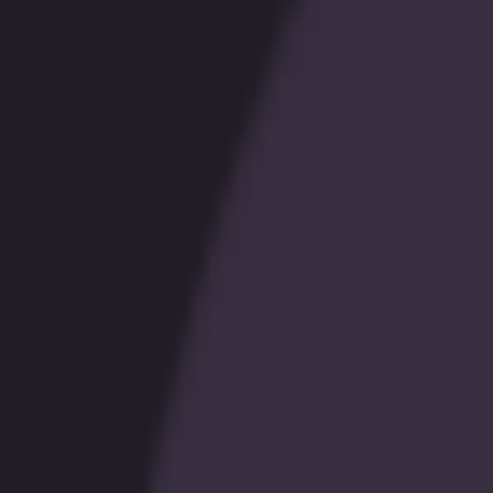
Sports