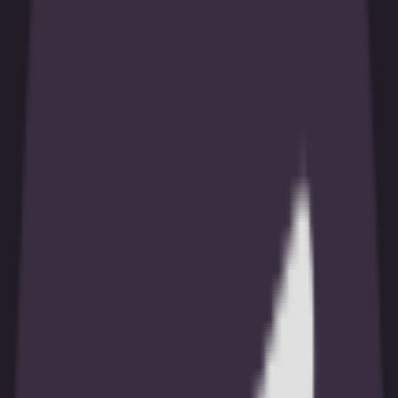
Tous
Auto-moto
Badminton
Baseball
Basketball
Boxe
Courses de Lévriers
Courses hippiques
Cricket
Cyclisme
Echecs
Fléchettes
Football
Football américain
Football Australien
Golf
Handball
Hockey sur gazon
Hockey sur glace
MMA
Politique
Rugby à XIII
Rugby à XV
Snooker
Tennis