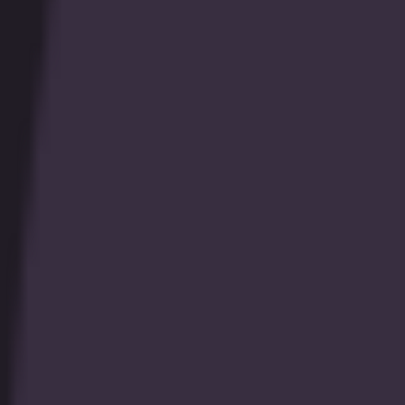
Promotions
Tournois
Studios
High Roller