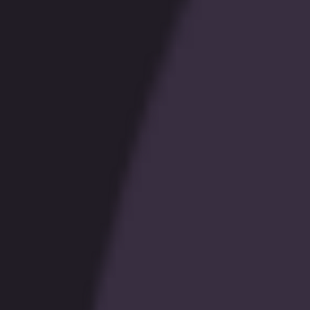
Sports