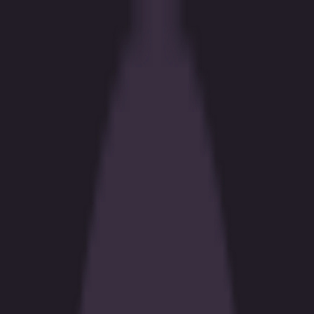
Sports