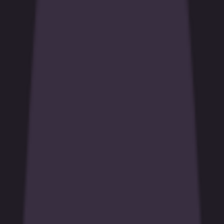
Promotions
Tournois
Studios