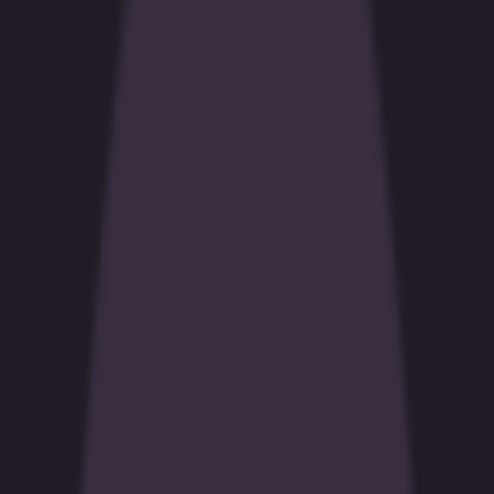
Casino
eSport
Tous les jeux
🌟
Pulse