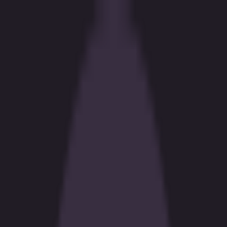
Sports