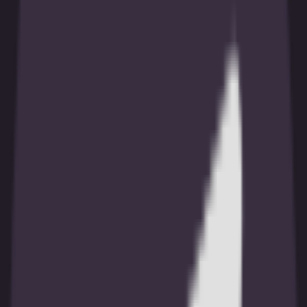
Croupier en direct
Provably Fair
Blog
Telegram
Assistance