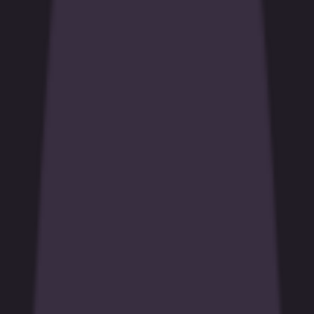
Promotions
Tournois
Studios