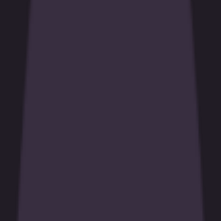
Promociones
Torneos
Todas
Call of Duty
Counter-Strike
Dota 2
FIFA
League of Legends
Rainbow Six
Starcraft
Valorant
Blog