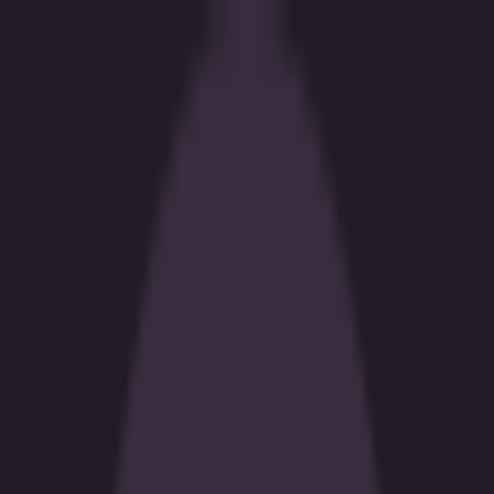
Deportes