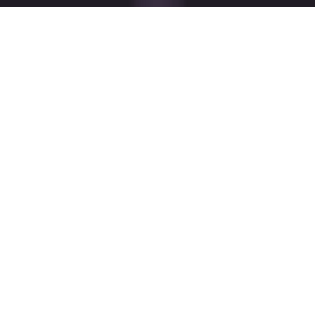
Instagram