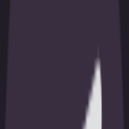
Telegram
Asistencia