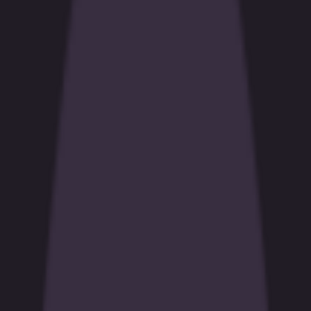
Casino
Deportes electrónicos
Todos los eSports
🌟
Pulse
En curso