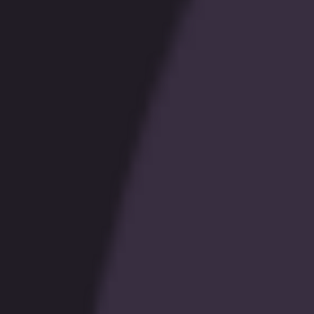
Deportes