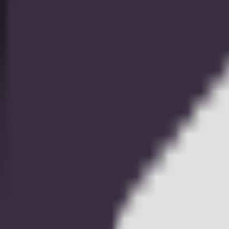
Nuevos juegos
RTP alto