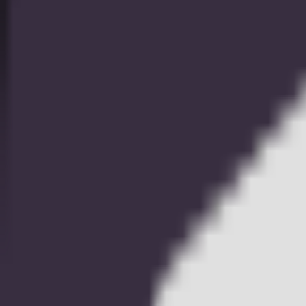
Nuevos juegos
RTP alto