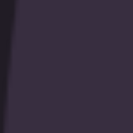
Promociones
Torneos
Estudios
Apuesta alta