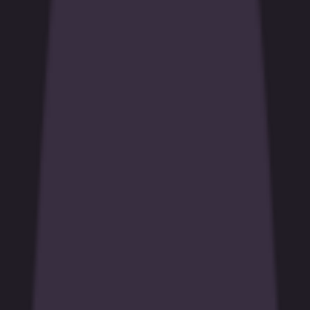
Promociones
Torneos
Estudios