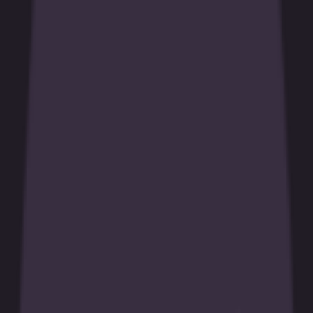
Apuesta alta
Nuevos juegos
RTP alto