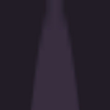
Sport