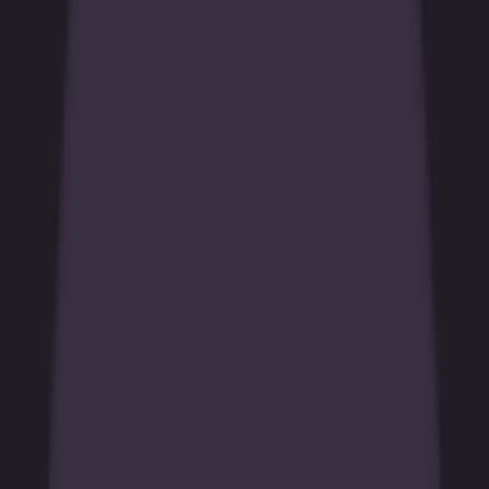
Alle
American Football
Australian Football
Badminton
Baseball
Basketball
Boxen
Darts
Eishockey
Feldhockey
Fußball
Golf
Handball
Kricket
MMA
Motorsport
Pferderennen
Politik
Radfahren
Rugby
Rugby League
Schach
Snooker
Tennis
Tischtennis