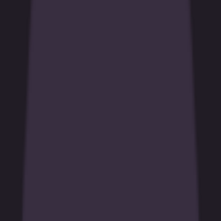
Alle
American Football
Australian Football
Baseball
Basketball
Boxen
Darts
Eishockey
Feldhockey
Fußball
Handball
Kricket
MMA
Motorsport
Pesapallo
Pferderennen
Politik
Rugby
Rugby League
Schach
Snooker
Tennis
Tischtennis
Volleyball
Windhunderennen