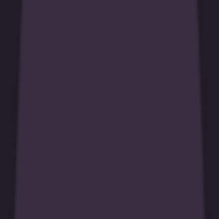
Blog
Telegram
Kundenbetreuung