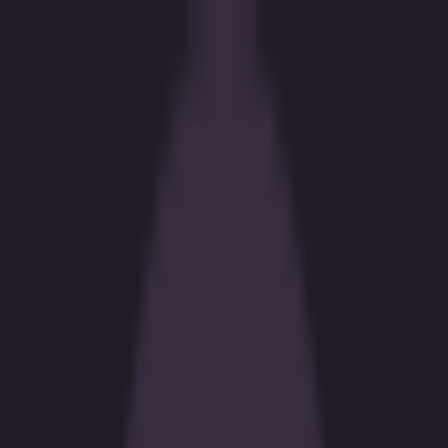
Sport