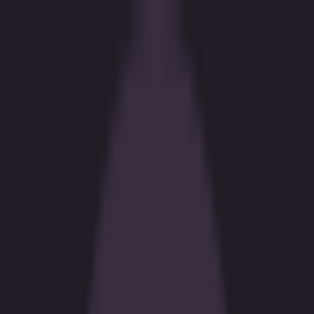
Sport