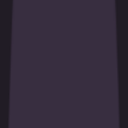
Volleyball
Windhunderennen
Blog
Telegram
Kundenbetreuung