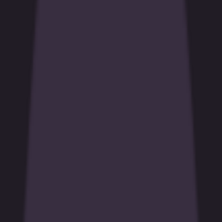
Aktionen
Turniere
Studios