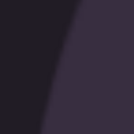
Sport