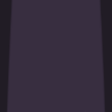
High Roller
Neue Spiele
Hohes RTP