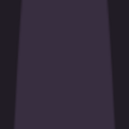
Aktionen
Turniere
Studios