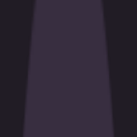
Casino
eSport
Alle Spiele
🌟
Pulse